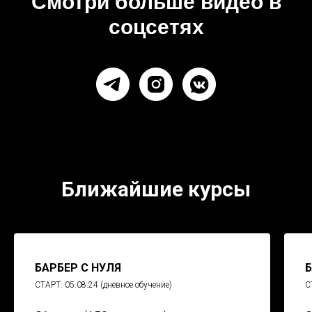
Смотри больше видео в
соцсетях
Ближайшие курсы
БАРБЕР С НУЛЯ
Б
СТАРТ: 05.08.24 (дневное обучение)
С