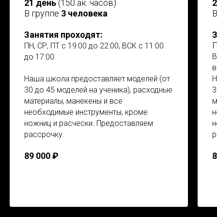
21 день
(150 ак. часов)
2
В группе
3 человека
В
Занятия проходят:
З
П
ПН, СР, ПТ с 19:00 до 22:00, ВСК с 11:00
В
до 17:00
в
Наша школа предоставляет моделей (от
Н
30 до 45 моделей на ученика), расходные
3
материалы, манекены и все
м
необходимые инструменты, кроме
н
ножниц и расчески. Предоставляем
н
рассрочку.
р
89 000 ₽
8